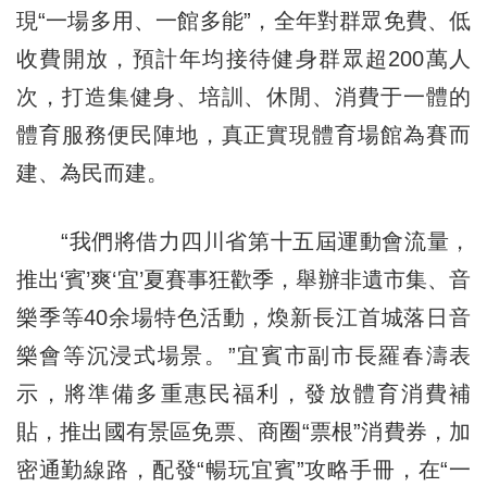
現“一場多用、一館多能”，全年對群眾免費、低
收費開放，預計年均接待健身群眾超200萬人
次，打造集健身、培訓、休閒、消費于一體的
體育服務便民陣地，真正實現體育場館為賽而
建、為民而建。
“我們將借力四川省第十五屆運動會流量，
推出‘賓’爽‘宜’夏賽事狂歡季，舉辦非遺市集、音
樂季等40余場特色活動，煥新長江首城落日音
樂會等沉浸式場景。”宜賓市副市長羅春濤表
示，將準備多重惠民福利，發放體育消費補
貼，推出國有景區免票、商圈“票根”消費券，加
密通勤線路，配發“暢玩宜賓”攻略手冊，在“一