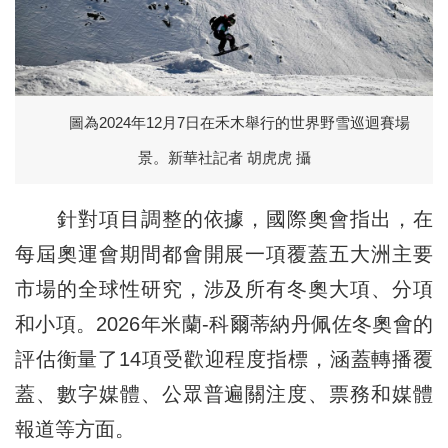
圖為2024年12月7日在禾木舉行的世界野雪巡迴賽場
景。新華社記者 胡虎虎 攝
針對項目調整的依據，國際奧會指出，在
每屆奧運會期間都會開展一項覆蓋五大洲主要
市場的全球性研究，涉及所有冬奧大項、分項
和小項。2026年米蘭-科爾蒂納丹佩佐冬奧會的
評估衡量了14項受歡迎程度指標，涵蓋轉播覆
蓋、數字媒體、公眾普遍關注度、票務和媒體
報道等方面。