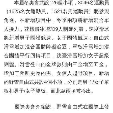
本屆冬奧會共設126個小項，3046名運動員
（1525名女運動員、1521名男運動員）將參與
角逐。在新增項目中，冬季兩項將新增混合單
人接力，花樣滑冰增加9人制隊列滑，速度滑冰
將新增男子團體競速、女子團體競速；自由式
滑雪增加混合團體障礙追逐，單板滑雪增加混
合團體平行回轉項目，跳臺滑雪增加女子超級
團體。滑雪登山的金牌數則由三金增至五金，
增加了距離更長的男、女個人越野項目。新增
的野雪自由式共設4個小項，分別是男子/女子單
板和男子/女子雙板。而北歐兩項被移出。
國際奧會介紹説，野雪自由式在國際上發