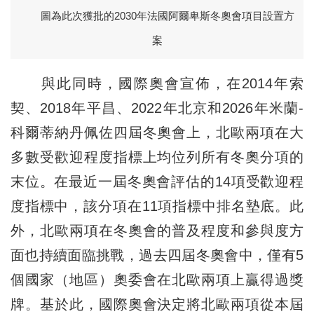
圖為此次獲批的2030年法國阿爾卑斯冬奧會項目設置方
案
與此同時，國際奧會宣佈，在2014年索
契、2018年平昌、2022年北京和2026年米蘭-
科爾蒂納丹佩佐四屆冬奧會上，北歐兩項在大
多數受歡迎程度指標上均位列所有冬奧分項的
末位。在最近一屆冬奧會評估的14項受歡迎程
度指標中，該分項在11項指標中排名墊底。此
外，北歐兩項在冬奧會的普及程度和參與度方
面也持續面臨挑戰，過去四屆冬奧會中，僅有5
個國家（地區）奧委會在北歐兩項上贏得過獎
牌。基於此，國際奧會決定將北歐兩項從本屆