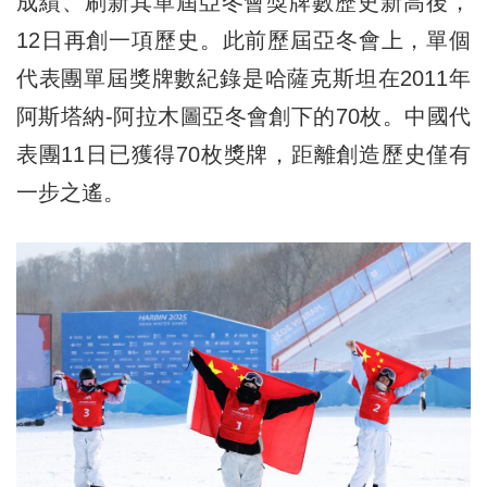
成績、刷新其單屆亞冬會獎牌數歷史新高後，
12日再創一項歷史。此前歷屆亞冬會上，單個
代表團單屆獎牌數紀錄是哈薩克斯坦在2011年
阿斯塔納-阿拉木圖亞冬會創下的70枚。中國代
表團11日已獲得70枚獎牌，距離創造歷史僅有
一步之遙。