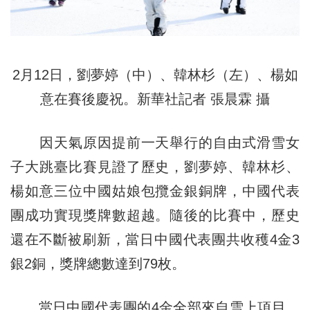
2月12日，劉夢婷（中）、韓林杉（左）、楊如
意在賽後慶祝。新華社記者 張晨霖 攝
因天氣原因提前一天舉行的自由式滑雪女
子大跳臺比賽見證了歷史，劉夢婷、韓林杉、
楊如意三位中國姑娘包攬金銀銅牌，中國代表
團成功實現獎牌數超越。隨後的比賽中，歷史
還在不斷被刷新，當日中國代表團共收穫4金3
銀2銅，獎牌總數達到79枚。
當日中國代表團的4金全部來自雪上項目。