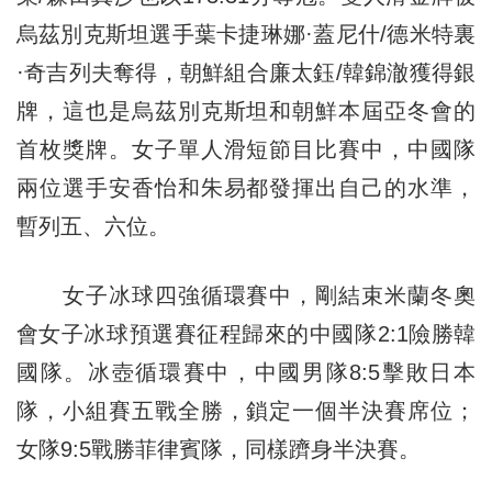
烏茲別克斯坦選手葉卡捷琳娜·蓋尼什/德米特裏
·奇吉列夫奪得，朝鮮組合廉太鈺/韓錦澈獲得銀
牌，這也是烏茲別克斯坦和朝鮮本屆亞冬會的
首枚獎牌。女子單人滑短節目比賽中，中國隊
兩位選手安香怡和朱易都發揮出自己的水準，
暫列五、六位。
女子冰球四強循環賽中，剛結束米蘭冬奧
會女子冰球預選賽征程歸來的中國隊2:1險勝韓
國隊。冰壺循環賽中，中國男隊8:5擊敗日本
隊，小組賽五戰全勝，鎖定一個半決賽席位；
女隊9:5戰勝菲律賓隊，同樣躋身半決賽。