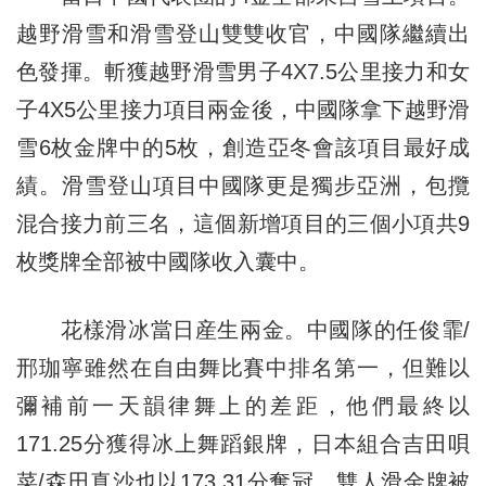
越野滑雪和滑雪登山雙雙收官，中國隊繼續出
色發揮。斬獲越野滑雪男子4X7.5公里接力和女
子4X5公里接力項目兩金後，中國隊拿下越野滑
雪6枚金牌中的5枚，創造亞冬會該項目最好成
績。滑雪登山項目中國隊更是獨步亞洲，包攬
混合接力前三名，這個新增項目的三個小項共9
枚獎牌全部被中國隊收入囊中。
花樣滑冰當日産生兩金。中國隊的任俊霏/
邢珈寧雖然在自由舞比賽中排名第一，但難以
彌補前一天韻律舞上的差距，他們最終以
171.25分獲得冰上舞蹈銀牌，日本組合吉田唄
菜/森田真沙也以173.31分奪冠。雙人滑金牌被