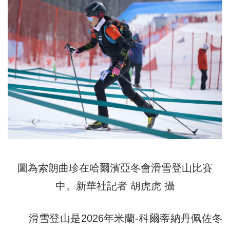
圖為索朗曲珍在哈爾濱亞冬會滑雪登山比賽
中。新華社記者 胡虎虎 攝
滑雪登山是2026年米蘭-科爾蒂納丹佩佐冬