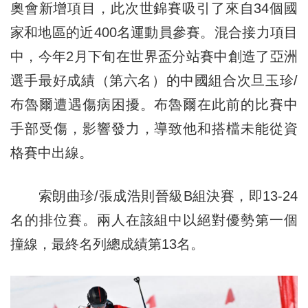
奧會新增項目，此次世錦賽吸引了來自34個國
家和地區的近400名運動員參賽。混合接力項目
中，今年2月下旬在世界盃分站賽中創造了亞洲
選手最好成績（第六名）的中國組合次旦玉珍/
布魯爾遭遇傷病困擾。布魯爾在此前的比賽中
手部受傷，影響發力，導致他和搭檔未能從資
格賽中出線。
索朗曲珍/張成浩則晉級B組決賽，即13-24
名的排位賽。兩人在該組中以絕對優勢第一個
撞線，最終名列總成績第13名。