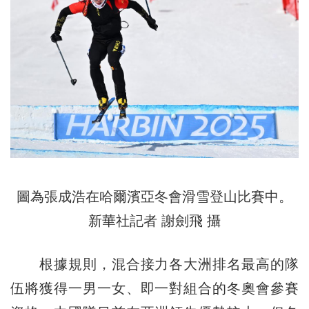
圖為張成浩在哈爾濱亞冬會滑雪登山比賽中。
新華社記者 謝劍飛 攝
根據規則，混合接力各大洲排名最高的隊
伍將獲得一男一女、即一對組合的冬奧會參賽