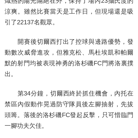
熾熱的陽光隔絕在外，保持了場內23攝氏度的
涼爽。雖然比賽當天是工作日，但現場還是吸
引了22137名觀眾。
開賽後切爾西打出了控球與邊路優勢，發
動數次威脅進攻，但雅克松、馬杜埃凱和帕爾
默的射門均被表現神勇的洛杉磯FC門將洛裏撲
出。
第34分鐘，切爾西終於抓住機會，內托在
禁區內假動作晃過防守隊員後左腳抽射，先拔
頭籌。落後的洛杉磯FC發起反擊，只可惜臨門
一腳功夫欠佳。