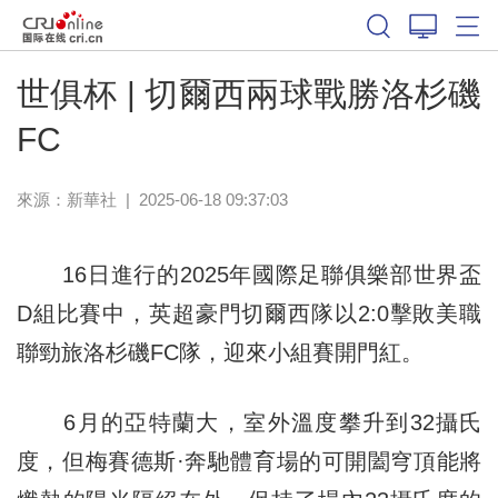
體育
世俱杯 | 切爾西兩球戰勝洛杉磯
FC
來源：新華社
|
2025-06-18 09:37:03
16日進行的2025年國際足聯俱樂部世界盃
D組比賽中，英超豪門切爾西隊以2:0擊敗美職
聯勁旅洛杉磯FC隊，迎來小組賽開門紅。
6月的亞特蘭大，室外溫度攀升到32攝氏
度，但梅賽德斯·奔馳體育場的可開闔穹頂能將