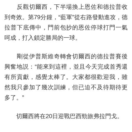
反觀切爾西，下半場換上恩佐和德拉普收
到奇效。第79分鐘，“藍軍”從右路發動進攻，德
拉普下底傳中，門前包抄的恩佐停球打門一氣
呵成，打入鎖定勝局的一球。
剛從伊普斯維奇轉會切爾西的德拉普賽後
興奮地説：“能來到這裡，並且今天完成首秀還
有所貢獻，感覺太棒了。大家都很歡迎我，雖
然我只參加了幾次訓練，但已迫不及待期待更
多了。”
切爾西將在20日迎戰巴西勁旅弗拉門戈。