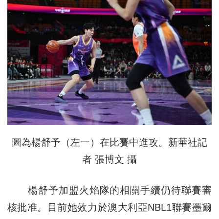
圖為楊舒予（左一）在比賽中進攻。新華社記
者 張博文 攝
楊舒予加盟火焰隊的相關手續仍待聯賽審
核批准。目前她效力於澳大利亞NBL1聯賽墨爾