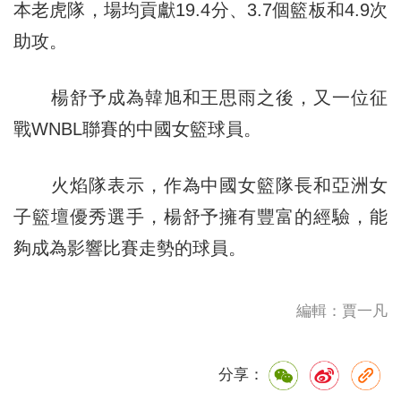
本老虎隊，場均貢獻19.4分、3.7個籃板和4.9次
助攻。
楊舒予成為韓旭和王思雨之後，又一位征
戰WNBL聯賽的中國女籃球員。
火焰隊表示，作為中國女籃隊長和亞洲女
子籃壇優秀選手，楊舒予擁有豐富的經驗，能
夠成為影響比賽走勢的球員。
編輯：賈一凡
分享：