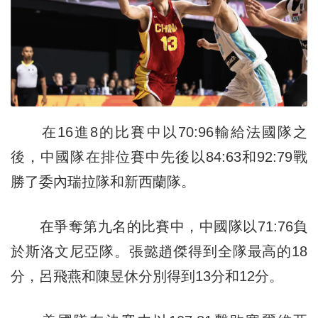
在16進8的比賽中以70:96輸給法國隊之
後，中國隊在排位賽中先後以84:63和92:79戰
勝了委內瑞拉隊和新西蘭隊。
在爭奪第九名的比賽中，中國隊以71:76負
於斯洛文尼亞隊。張懿趙傑得到全隊最高的18
分，呂飛燕和陳昱休分別得到13分和12分。