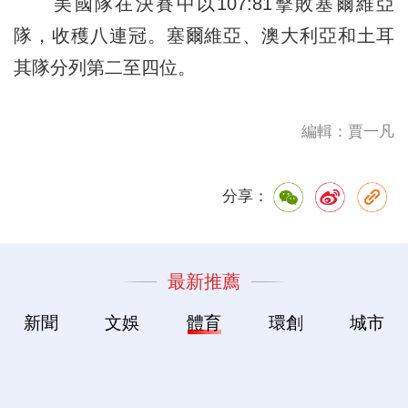
美國隊在決賽中以107:81擊敗塞爾維亞
隊，收穫八連冠。塞爾維亞、澳大利亞和土耳
其隊分列第二至四位。
編輯：賈一凡
分享：
最新推薦
新聞
文娛
體育
環創
城市