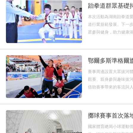
跆拳道群眾基礎持
本次活動為湖南跆拳道
道行業規範發展。下一
眾參與健身，助力健康
鄂爾多斯準格爾
賽事周邊設置大眾拔河
觀賽、親身參與趣味拔
借助賽事帶來的客流與
擲球賽事首次落
國家體育總局小球運動