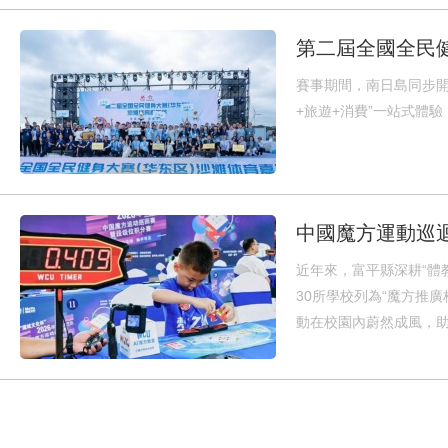
第二屆全國全民
賽事期間，南日島同步開
+旅遊+消費”一站式體
中國魔方運動巡
近年來，富平縣深耕“體
30所學校列為“魔方推
動在校園內蔚然成風，