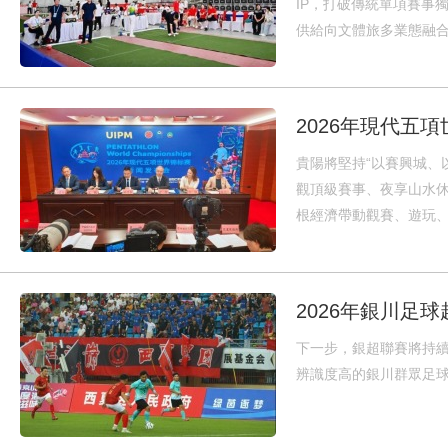
IP，打破傳統單項賽事
供給向文體旅多業態融
2026年現代五
貴陽將堅持“以賽興城、
觀頂級賽事、夜享山水休
根經濟帶動觀賽、遊玩
2026年銀川足
下一步，銀超聯賽將持
辨識度高的銀川群眾足球