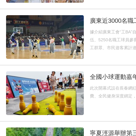
廣東近3000名職
據介紹廣東工會“工BA”
伍、5250名職工球員
工群眾、市民遊客累計達
全國小球運動嘉
此次開幕式設在長春網
費、全民健身深度綁定
寧夏涇源舉辦第三