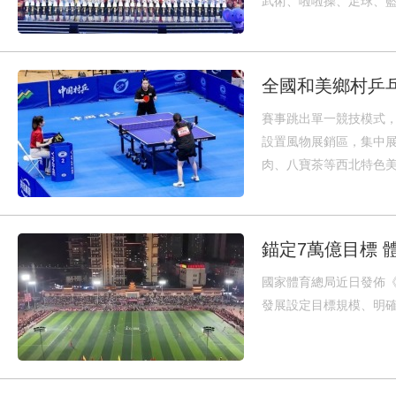
武術、啦啦操、足球、
全國和美鄉村乒
賽事跳出單一競技模式，
設置風物展銷區，集中
肉、八寶茶等西北特色
錨定7萬億目標 
國家體育總局近日發佈《
發展設定目標規模、明