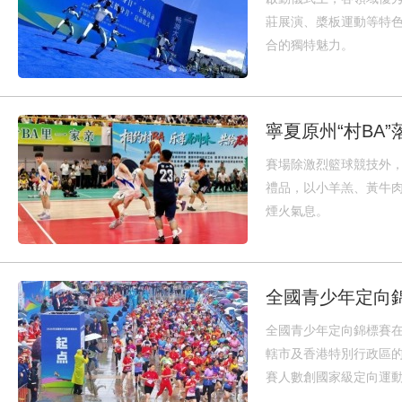
莊展演、槳板運動等特
合的獨特魅力。
寧夏原州“村BA
賽場除激烈籃球競技外
禮品，以小羊羔、黃牛
煙火氣息。
全國青少年定向
全國青少年定向錦標賽在
轄市及香港特別行政區的
賽人數創國家級定向運