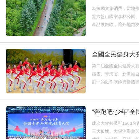
為拉動文旅消費，當地推
覽六盤山國家森林公園
産品展銷區，讓外地跑
全國全民健身大
第二屆全國全民健身大賽
肅省、青海省、新疆維吾
劃一的動作演繹廣播體
“奔跑吧·少年”
此次大會共吸引1668
三大板塊。大會注重參