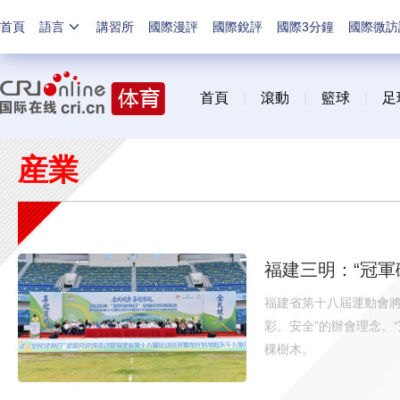
首頁
語言
講習所
國際漫評
國際銳評
國際3分鐘
國際微訪
首頁
|
滾動
|
籃球
|
足
産業
福建三明：“冠軍
福建省第十八屆運動會將
彩、安全”的辦會理念。
棵樹木。