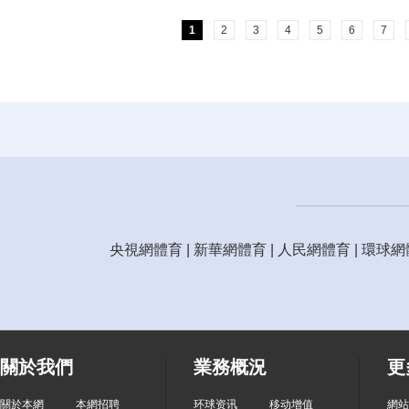
1
2
3
4
5
6
7
央視網體育
|
新華網體育
|
人民網體育
|
環球網
關於我們
業務概況
更
關於本網
本網招聘
环球资讯
移动增值
網站