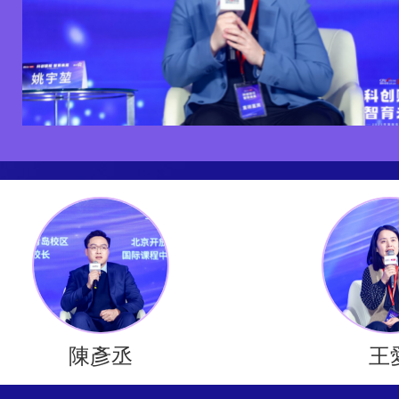
陳彥丞
王