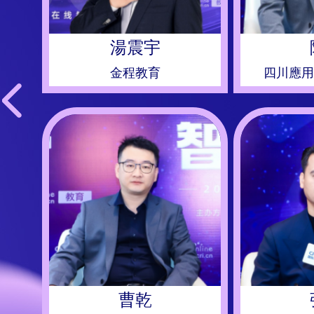
李建國
學校
漢碼未來
邏科
吳晨晨
王浩