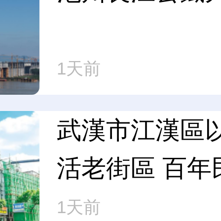
1天前
武漢市江漢區以
活老街區 百年
舊”聚起新生意
1天前