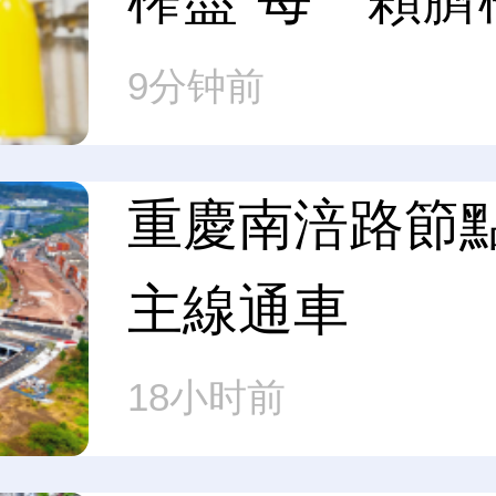
9分钟前
重慶南涪路節
主線通車
18小时前