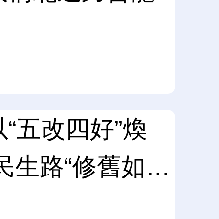
“五改四好”煥
民生路“修舊如