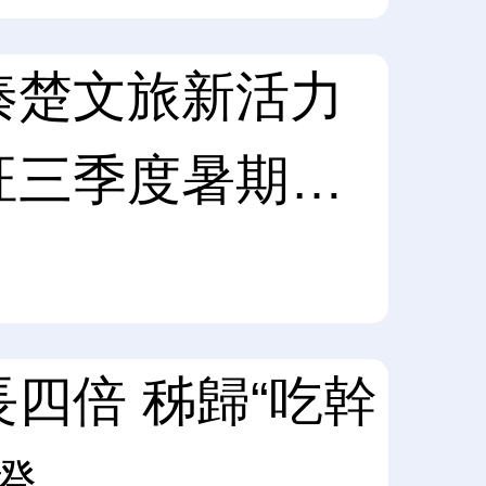
秦楚文旅新活力
旺三季度暑期消
四倍 秭歸“吃幹
橙