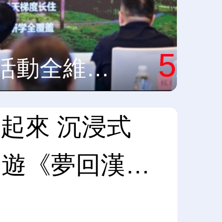
5
不累不堵不熱！恩施旅遊2026暑期活動全維升級
/5
”起來 沉浸式
實景劇遊《夢回漢口