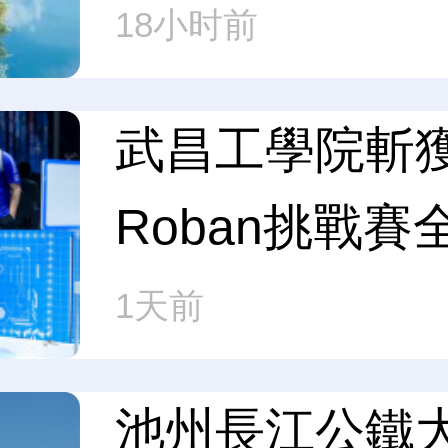
18小时前
武昌工學院斬
Roban挑戰
1天前
池州長江公鐵