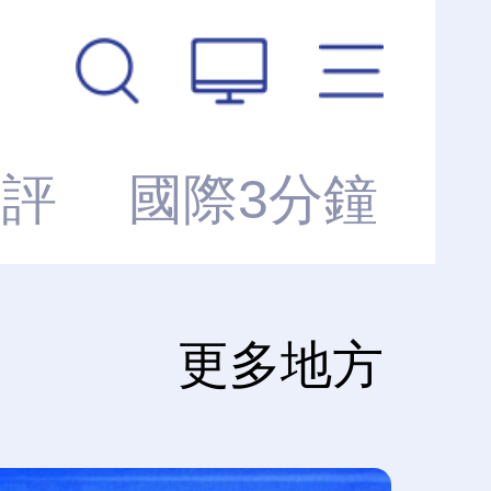
銳評
國際3分鐘
更多地方