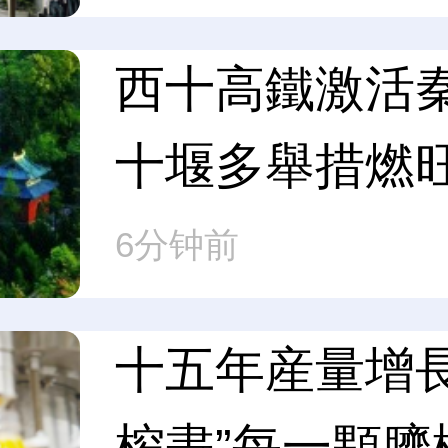
西十高鐵激活
十堰多舉措燃
費
6分钟前
十五年産量增長
榨盡”每一顆臍